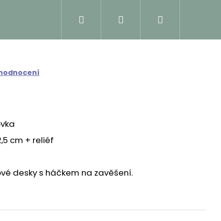
Hledat
Přihlášení
Nákupní
košík
 hodnocení
ovka
2,5 cm + reliéf
tové desky s háčkem na zavěšení.