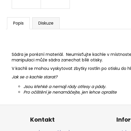
Popis
Diskuze
Sádra je porézní materiál. Neumisťujte kachle v místnoste
manipulaci může sádra zanechat bílé otisky.
V kachli se mohou vyskytovat zbytky rostlin po otisku do h
Jak se o kachle starat?
Jsou křehké a nemají rády otřesy a pády.
Pro očištění je nenamáčejte, jen lehce oprašte
Z
á
Kontakt
Info
p