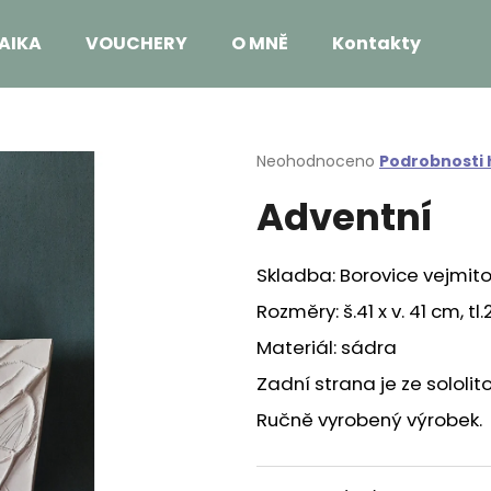
AIKA
VOUCHERY
O MNĚ
Kontakty
Co potřebujete najít?
Průměrné
Neohodnoceno
Podrobnosti
hodnocení
Adventní
produktu
HLEDAT
je
0,0
z
Skladba: Borovice vejmit
5
Doporučujeme
hvězdiček.
Rozměry: š.41 x v. 41 cm, tl.
Materiál: sádra
Zadní strana je ze sololi
Ručně vyrobený výrobek.