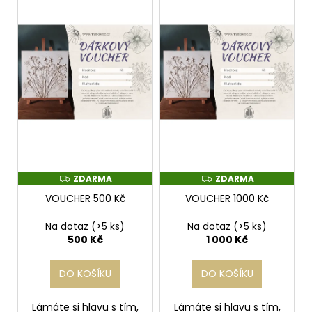
o
p
a
d
i
j
u
s
í
k
p
t
t
r
?
ů
o
d
u
k
HLEDAT
t
ZDARMA
ZDARMA
Z
Z
ů
D
D
VOUCHER 500 Kč
VOUCHER 1000 Kč
A
A
R
R
M
M
D
Na dotaz
(>5 ks)
Na dotaz
(>5 ks)
A
A
o
500 Kč
1 000 Kč
p
o
DO KOŠÍKU
DO KOŠÍKU
r
u
Lámáte si hlavu s tím,
Lámáte si hlavu s tím,