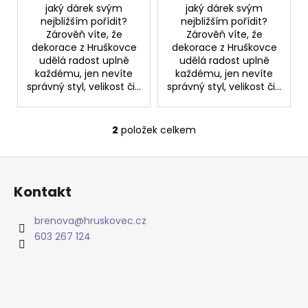
č
jaký dárek svým
jaký dárek svým
u
nejbližším pořídit?
nejbližším pořídit?
j
Zárověň víte, že
Zárověň víte, že
e
dekorace z Hruškovce
dekorace z Hruškovce
m
udělá radost uplně
udělá radost uplně
každému, jen nevíte
každému, jen nevíte
e
správný styl, velikost či...
správný styl, velikost či...
2
položek celkem
O
v
Z
l
á
á
Kontakt
d
p
a
a
brenova
@
hruskovec.cz
c
t
603 267 124
í
í
p
r
v
k