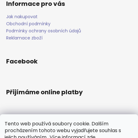
Informace pro vás
y
v
Jak nakupovat
ý
Obchodní podmínky
p
i
Podmínky ochrany osobních údajů
s
Reklamace zboží
u
Facebook
Přijímáme online platby
Tento web používá soubory cookie. Dalším
Instagram
procházením tohoto webu vyjadřujete souhlas s
jejich používáním.. Více informací
zde
.