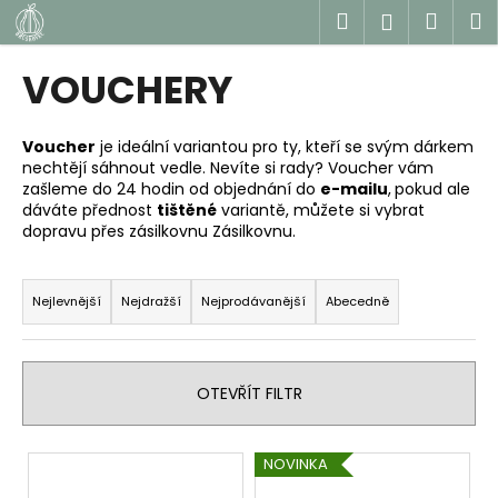
K
Přejít
Hledat
Náku
M
Přihlášen
na
o
obsah
Zpět
Zpět
košík
š
VOUCHERY
í
C
k
o
Voucher
je ideální variantou pro ty, kteří se svým dárkem
nechtějí sáhnout vedle. Nevíte si rady? Voucher vám
p
zašleme do 24 hodin od objednání do
e-mailu
,
pokud ale
o
dáváte přednost
tištěné
variantě, můžete si vybrat
t
dopravu přes zásilkovnu Zásilkovnu.
ř
Ř
e
a
Nejlevnější
Nejdražší
Nejprodávanější
Abecedně
b
z
u
e
j
n
OTEVŘÍT FILTR
e
í
t
p
V
e
NOVINKA
r
ý
n