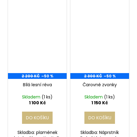
2 200 KČ
–50 %
2 300 KČ
–50 %
Bílá lesní réva
Čarovné zvonky
Skladem
(1 ks)
Skladem
(1 ks)
1 100 Kč
1 150 Kč
DO KOŠÍKU
DO KOŠÍKU
Skladba: plamének
Skladba: Náprstník