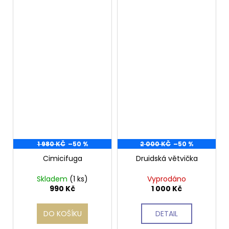
1 980 KČ
–50 %
2 000 KČ
–50 %
Cimicifuga
Druidská větvička
Skladem
(1 ks)
Vyprodáno
990 Kč
1 000 Kč
DO KOŠÍKU
DETAIL