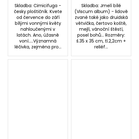
Skladba: Cimicifuga -
Skladba: Jmelí bílé
česky ploštičník. Kvete
(Viscum album) - lidově
od července do září
zvané také jako druidská
bílými vonnými květy
větvička, čertovo koště,
nahloučenými v
mejlí, vánoční štěstí,
latách. Ano, úžasně
posel bohů... Rozměry:
voní.....Významná
š.35 x 35 cm, tl.2,2cm +
léčivka, zejména pro...
reliéf...