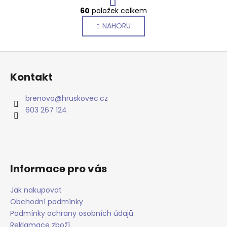
O
r
60
položek celkem
v
á
NAHORU
l
n
k
á
o
d
Z
v
a
á
á
c
Kontakt
n
p
í
í
p
a
brenova
@
hruskovec.cz
r
t
603 267 124
v
í
k
y
v
ý
Informace pro vás
p
i
Jak nakupovat
s
Obchodní podmínky
u
Podmínky ochrany osobních údajů
Reklamace zboží