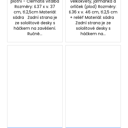
plotní - Clematis vitalba
velkokvětý, jarmanka a
Rozměry: š.37 x v. 37
orlíček (plod) Rozměry:
cm, tl.2,5cm Materiál:
š.36 x v. 46 cm, tl.2,5 cm
sádra Zadní strana je
+ reliéf Materiál: sádra
ze sololitové desky s
Zadní strana je ze
háčkem na zavěšení.
sololitové desky s
Ručně...
háčkem na...