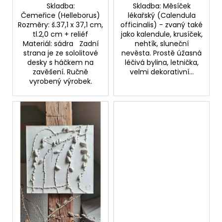
č
Skladba:
Skladba: Měsíček
u
Čemeřice (Helleborus)
lékařský (Calendula
j
Rozměry: š.37,1 x 37,1 cm,
officinalis) - zvaný také
e
tl.2,0 cm + reliéf
jako kalendule, krusíček,
m
Materiál: sádra Zadní
nehtík, sluneční
strana je ze sololitové
nevěsta. Prostě úžasná
e
desky s háčkem na
léčivá bylina, letnička,
zavěšení. Ručně
velmi dekorativní...
vyrobený výrobek.