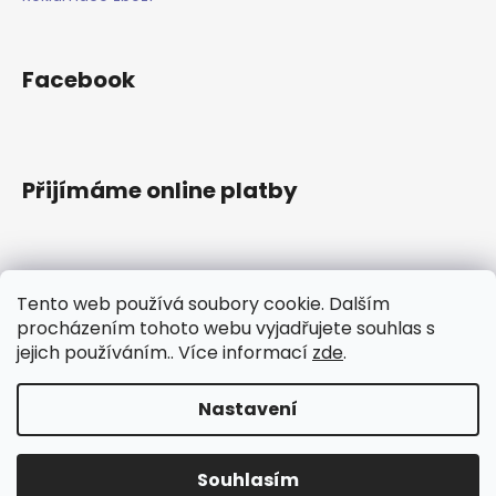
Facebook
Přijímáme online platby
Tento web používá soubory cookie. Dalším
Instagram
procházením tohoto webu vyjadřujete souhlas s
jejich používáním.. Více informací
zde
.
Sledovat na Instagramu
Nastavení
Vytvořil Shoptet
Souhlasím
Copyright 2026
Hruškovec
. Všechna práva vyhrazena.