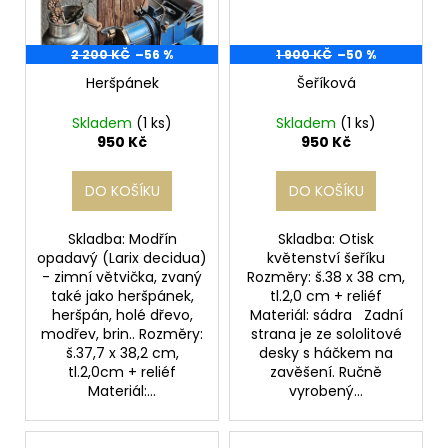
2 200 KČ
–56 %
1 900 KČ
–50 %
Heršpánek
Šeříková
Skladem
(1 ks)
Skladem
(1 ks)
950 Kč
950 Kč
DO KOŠÍKU
DO KOŠÍKU
Skladba: Modřín
Skladba: Otisk
opadavý (Larix decidua)
květenství šeříku
- zimní větvička, zvaný
Rozměry: š.38 x 38 cm,
také jako heršpánek,
tl.2,0 cm + reliéf
heršpán, holé dřevo,
Materiál: sádra Zadní
modřev, brin.. Rozměry:
strana je ze sololitové
š.37,7 x 38,2 cm,
desky s háčkem na
tl.2,0cm + reliéf
zavěšení. Ručně
Materiál:...
vyrobený...