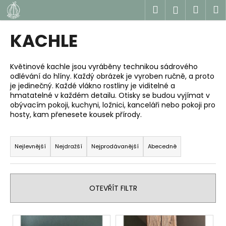
K
Přejít
Hledat
Náku
M
Přihlášen
na
o
obsah
Zpět
Zpět
košík
š
KACHLE
í
C
k
o
Květinové kachle jsou vyráběny technikou sádrového
odlévání do hlíny. Každý obrázek je vyroben ručně, a proto
p
je jedinečný. Každé vlákno rostliny je viditelné a
o
hmatatelné v každém detailu. Otisky se budou vyjímat v
t
obývacím pokoji, kuchyni, ložnici, kanceláři nebo pokoji pro
hosty, kam přenesete kousek přírody.
ř
e
Ř
b
a
Nejlevnější
Nejdražší
Nejprodávanější
Abecedně
u
z
j
e
e
n
OTEVŘÍT FILTR
t
í
e
p
V
n