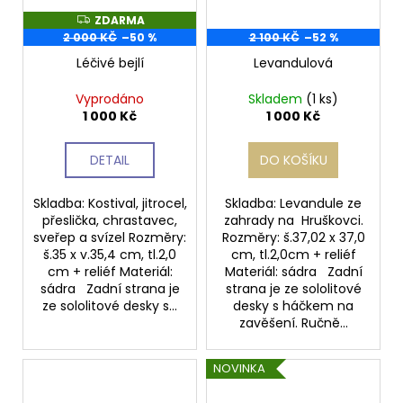
ZDARMA
Z
D
2 000 KČ
–50 %
2 100 KČ
–52 %
A
R
Léčivé bejlí
Levandulová
M
A
Vyprodáno
Skladem
(1 ks)
1 000 Kč
1 000 Kč
DETAIL
DO KOŠÍKU
Skladba: Kostival, jitrocel,
Skladba: Levandule ze
přeslička, chrastavec,
zahrady na Hruškovci.
sveřep a svízel Rozměry:
Rozměry: š.37,02 x 37,0
š.35 x v.35,4 cm, tl.2,0
cm, tl.2,0cm + reliéf
cm + reliéf Materiál:
Materiál: sádra Zadní
sádra Zadní strana je
strana je ze sololitové
ze sololitové desky s...
desky s háčkem na
zavěšení. Ručně...
NOVINKA