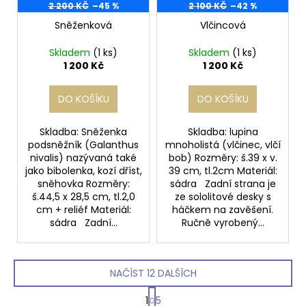
2 200 KČ
–45 %
2 100 KČ
–42 %
Sněženková
Vlčincová
Skladem
(1 ks)
Skladem
(1 ks)
1 200 Kč
1 200 Kč
DO KOŠÍKU
DO KOŠÍKU
Skladba: Sněženka
Skladba: lupina
podsněžník (Galanthus
mnoholistá (vlčinec, vlčí
nivalis) nazývaná také
bob) Rozměry: š.39 x v.
jako bibolenka, kozí dříst,
39 cm, tl.2cm Materiál:
sněhovka Rozměry:
sádra Zadní strana je
š.44,5 x 28,5 cm, tl.2,0
ze sololitové desky s
cm + reliéf Materiál:
háčkem na zavěšení.
sádra Zadní...
Ručně vyrobený...
NAČÍST 12 DALŠÍCH
S
1
5
t