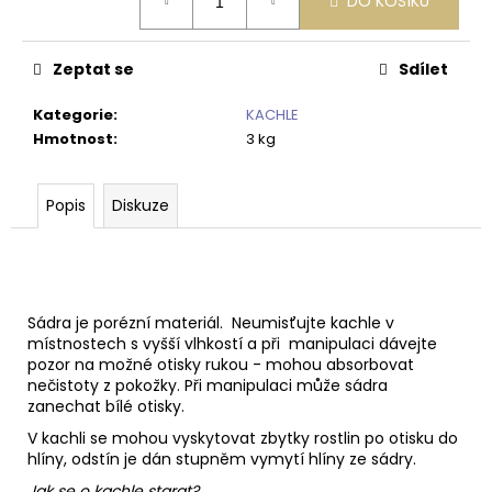
DO KOŠÍKU
cena:
Zeptat se
Sdílet
Kategorie
:
KACHLE
Hmotnost
:
3 kg
Popis
Diskuze
Sádra je porézní materiál. Neumisťujte kachle v
místnostech s vyšší vlhkostí a při manipulaci dávejte
pozor na možné otisky rukou - mohou absorbovat
nečistoty z pokožky. Při manipulaci může sádra
zanechat bílé otisky.
V kachli se mohou vyskytovat zbytky rostlin po otisku do
hlíny, odstín je dán stupněm vymytí hlíny ze sádry.
Jak se o kachle starat?