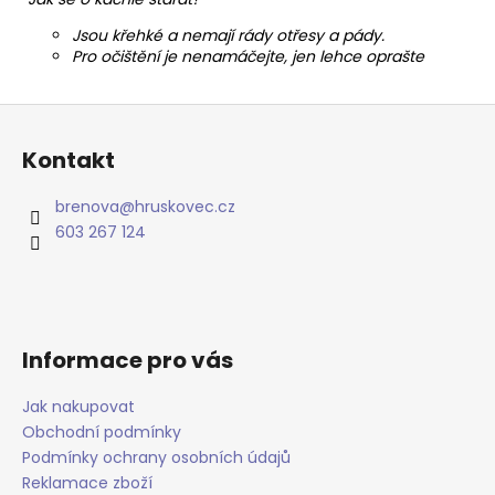
Jsou křehké a nemají rády otřesy a pády.
Pro očištění je nenamáčejte, jen lehce oprašte
Z
á
Kontakt
p
a
brenova
@
hruskovec.cz
t
603 267 124
í
Informace pro vás
Jak nakupovat
Obchodní podmínky
Podmínky ochrany osobních údajů
Reklamace zboží