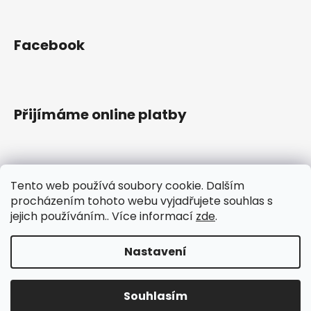
Facebook
Přijímáme online platby
Tento web používá soubory cookie. Dalším
Instagram
procházením tohoto webu vyjadřujete souhlas s
jejich používáním.. Více informací
zde
.
Sledovat na Instagramu
Nastavení
Vytvořil Shoptet
Souhlasím
Copyright 2026
Hruškovec
. Všechna práva vyhrazena.