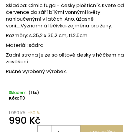
č
z
Skladba: Cimicifuga - česky
ploštičník.
Kvete od
u
5
července do září bílými vonnými květy
j
hvězdiček.
nahloučenými v latách.
Ano, úžasně
e
voní.....Významná léčivka, zejména pro ženy.
m
e
Rozměry: š.35,2 x 35,2 cm, tl.2,5cm
Materiál: sádra
Zadní strana je ze sololitové desky s háčkem na
zavěšení.
Ručně vyrobený výrobek.
Skladem
(1 ks)
Kód:
110
1 980 Kč
–50 %
990 Kč
Měrná