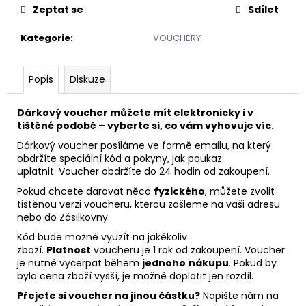
Zeptat se
Sdílet
Kategorie
:
VOUCHERY
Popis
Diskuze
Dárkový voucher můžete mít elektronicky i v
tištěné podobě – vyberte si, co vám vyhovuje víc.
Dárkový voucher posíláme ve formě emailu, na který
obdržíte speciální kód a pokyny, jak poukaz
uplatnit. Voucher obdržíte do 24 hodin od zakoupení.
Pokud chcete darovat něco
fyzického
, můžete zvolit
tištěnou verzi voucheru, kterou zašleme na vaši adresu
nebo do Zásilkovny.
Kód bude možné využít na jakékoliv
zboží.
Platnost
voucheru je 1 rok od zakoupení. Voucher
je nutné vyčerpat během
jednoho
nákupu
. Pokud by
byla cena zboží vyšší, je možné doplatit jen rozdíl.
Přejete si voucher na jinou částku?
Napište nám na