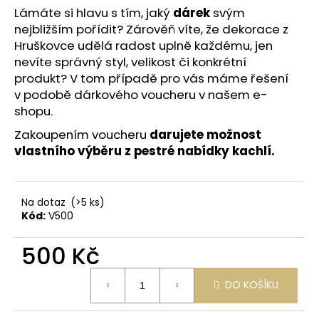
č
z
Lámáte si hlavu s tím, jaký
dárek
svým
u
5
nejbližším pořídit? Zárověň víte, že dekorace z
j
hvězdiček.
Hruškovce udělá radost uplně každému, jen
e
nevíte správný styl, velikost či konkrétní
m
produkt?
V tom případě pro vás máme řešení
e
v podobě dárkového voucheru v našem e-
shopu.
Zakoupením voucheru
darujete možnost
vlastního výběru z pestré nabídky kachlí.
Na dotaz
(>5 ks)
Kód:
V500
500 Kč
Měrná
DO KOŠÍKU
cena: