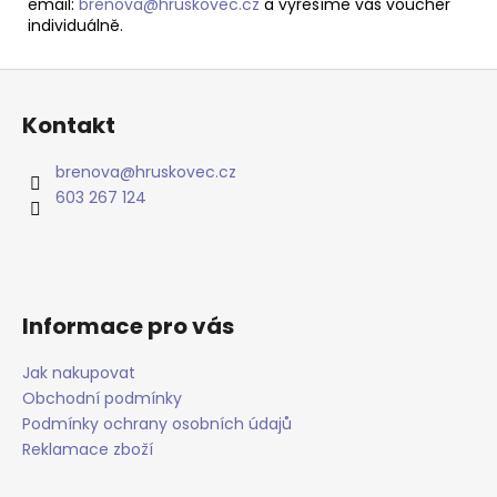
email:
brenova@hruskovec.cz
a vyřešíme váš voucher
individuálně.
Z
á
Kontakt
p
a
brenova
@
hruskovec.cz
t
603 267 124
í
Informace pro vás
Jak nakupovat
Obchodní podmínky
Podmínky ochrany osobních údajů
Reklamace zboží