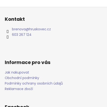
Z
á
Kontakt
p
a
brenova
@
hruskovec.cz
t
603 267 124
í
Informace pro vás
Jak nakupovat
Obchodní podmínky
Podmínky ochrany osobních údajů
Reklamace zboží
Facebook