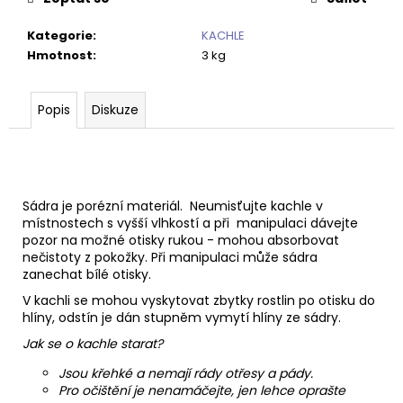
Kategorie
:
KACHLE
Hmotnost
:
3 kg
Popis
Diskuze
Sádra je porézní materiál. Neumisťujte kachle v
místnostech s vyšší vlhkostí a při manipulaci dávejte
pozor na možné otisky rukou - mohou absorbovat
nečistoty z pokožky. Při manipulaci může sádra
zanechat bílé otisky.
V kachli se mohou vyskytovat zbytky rostlin po otisku do
hlíny, odstín je dán stupněm vymytí hlíny ze sádry.
Jak se o kachle starat?
Jsou křehké a nemají rády otřesy a pády.
Pro očištění je nenamáčejte, jen lehce oprašte