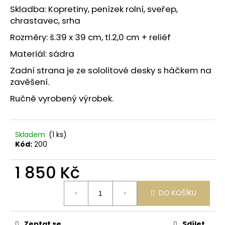
č
z
Skladba: Kopretiny, penízek rolní, sveřep,
u
5
chrastavec, srha
j
hvězdiček.
e
Rozměry: š.39 x 39 cm, tl.2,0 cm + reliéf
m
Materiál: sádra
e
Zadní strana je ze sololitové desky s háčkem na
zavěšení.
Ručně vyrobený výrobek.
Skladem
(1 ks)
Kód:
200
1 850 Kč
Měrná
DO KOŠÍKU
cena:
Zeptat se
Sdílet