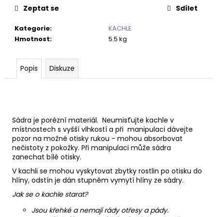
Zeptat se
Sdílet
Kategorie
:
KACHLE
Hmotnost
:
5.5 kg
Popis
Diskuze
Sádra je porézní materiál. Neumisťujte kachle v
místnostech s vyšší vlhkostí a při manipulaci dávejte
pozor na možné otisky rukou - mohou absorbovat
nečistoty z pokožky. Při manipulaci může sádra
zanechat bílé otisky.
V kachli se mohou vyskytovat zbytky rostlin po otisku do
hlíny, odstín je dán stupněm vymytí hlíny ze sádry.
Jak se o kachle starat?
Jsou křehké a nemají rády otřesy a pády.