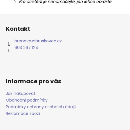
Pro očištění je nenamáčejte, jen lehce oprašte
Z
á
Kontakt
p
a
brenova
@
hruskovec.cz
t
603 267 124
í
Informace pro vás
Jak nakupovat
Obchodní podmínky
Podmínky ochrany osobních údajů
Reklamace zboží