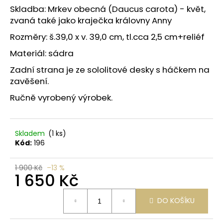
č
z
Skladba: Mrkev obecná (Daucus carota) - květ,
u
5
zvaná také jako kraječka královny Anny
j
hvězdiček.
e
Rozměry: š.39,0 x v. 39,0 cm, tl.cca 2,5 cm+reliéf
m
Materiál: sádra
e
Zadní strana je ze sololitové desky s háčkem na
zavěšení.
Ručně vyrobený výrobek.
Skladem
(1 ks)
Kód:
196
1 900 Kč
–13 %
1 650 Kč
Měrná
DO KOŠÍKU
cena: