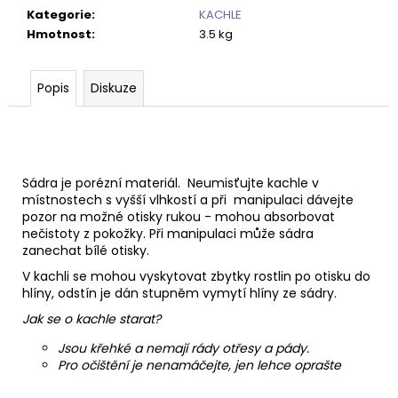
Kategorie
:
KACHLE
Hmotnost
:
3.5 kg
Popis
Diskuze
Sádra je porézní materiál. Neumisťujte kachle v
místnostech s vyšší vlhkostí a při manipulaci dávejte
pozor na možné otisky rukou - mohou absorbovat
nečistoty z pokožky. Při manipulaci může sádra
zanechat bílé otisky.
V kachli se mohou vyskytovat zbytky rostlin po otisku do
hlíny, odstín je dán stupněm vymytí hlíny ze sádry.
Jak se o kachle starat?
Jsou křehké a nemají rády otřesy a pády.
Pro očištění je nenamáčejte, jen lehce oprašte