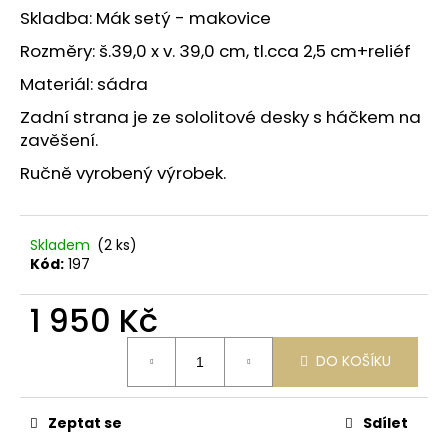
č
z
Skladba: Mák setý - makovice
u
5
j
hvězdiček.
Rozměry: š.39,0 x v. 39,0 cm, tl.cca 2,5 cm+reliéf
e
Materiál: sádra
m
e
Zadní strana je ze sololitové desky s háčkem na
zavěšení.
Ručně vyrobený výrobek.
Skladem
(2 ks)
Kód:
197
1 950 Kč
Měrná
DO KOŠÍKU
cena:
Zeptat se
Sdílet