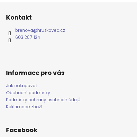
Z
á
Kontakt
p
a
brenova
@
hruskovec.cz
t
603 267 124
í
Informace pro vás
Jak nakupovat
Obchodní podmínky
Podmínky ochrany osobních údajů
Reklamace zboží
Facebook